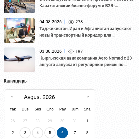
Казахстанский бизнес-форум и B2B-
переговоры с участием делегации во главе с
Национальной палатой предпринимателей
|
04.08.2026
273
Казахстана "Атамекен."
Таджикистан, Иран и Афганистан запускают
новый транспортный коридор для
грузоперевозок
|
03.08.2026
197
Кыргызская авиакомпания Aero Nomad с 23
августа запускает регулярные рейсы по
маршруту «Бишкек – Ташкент».
Календарь
Avgust 2026
Yak
Dus
Ses
Cho
Pay
Jum
Sha
26
27
28
29
30
31
1
2
3
4
5
6
7
8