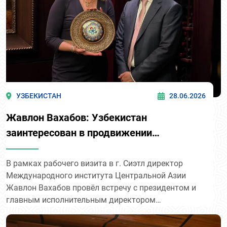
УЗБЕКИСТАН
28.06.2026
Жавлон Вахабов: Узбекистан
заинтересован в продвижении
конкретных экономических проектов с
регионом Большого Сиэтла
В рамках рабочего визита в г. Сиэтл директор
Международного института Центральной Азии
Жавлон Вахабов провёл встречу с президентом и
главным исполнительным директором
региональной организации «Greater Seattle Partners»
Шаннон Брэддок.