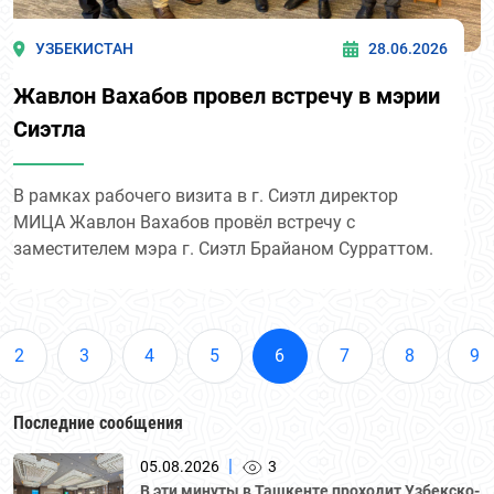
УЗБЕКИСТАН
28.06.2026
Жавлон Вахабов провел встречу в мэрии
Сиэтла
В рамках рабочего визита в г. Сиэтл директор
МИЦА Жавлон Вахабов провёл встречу с
заместителем мэра г. Сиэтл Брайаном Сурраттом.
2
3
4
5
6
7
8
9
Последние сообщения
|
05.08.2026
3
В эти минуты в Ташкенте проходит Узбекско-