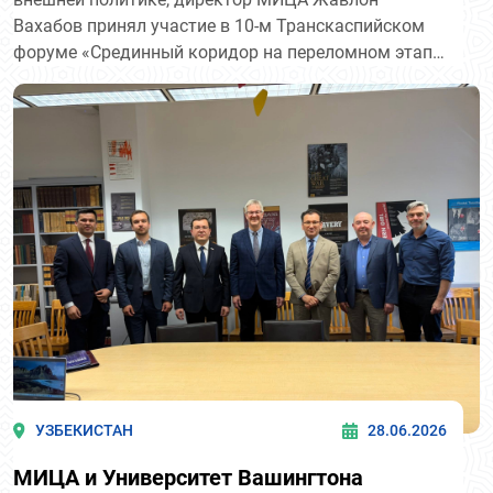
Узбекистана»
Вахабов принял участие в 10-м Транскаспийском
форуме «Срединный коридор на переломном этапе:
рост нового поколения для Транскаспийского
региона», организованном Центром каспийской
политики (CPC) в г. Вашингтоне.
УЗБЕКИСТАН
28.06.2026
МИЦА и Университет Вашингтона