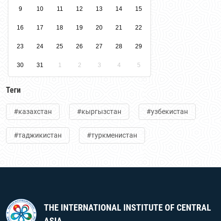
9
10
11
12
13
14
15
16
17
18
19
20
21
22
23
24
25
26
27
28
29
30
31
1
2
3
4
5
Теги
#казахстан
#кыргызстан
#узбекистан
#таджикистан
#туркменистан
THE INTERNATIONAL INSTITUTE OF CENTRAL
ASIA