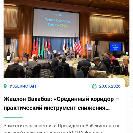
УЗБЕКИСТАН
28.06.2026
Жавлон Вахабов: «Срединный коридор –
практический инструмент снижения
издержек и повышения
конкурентоспособности для
Заместитель советника Президента Узбекистана по
внешней политике, директор МИЦА Жавлон