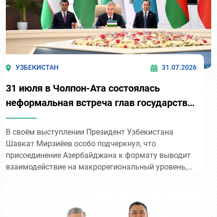
мировой войны и советского периода, впервые
представленные как отдельные тематические
блоки.
УЗБЕКИСТАН
31.07.2026
31 июля в Чолпон-Ата состоялась
неформальная встреча глав государств
Центральной Азии и Азербайджана с
участием президентов Узбекистана,
В своём выступлении Президент Узбекистана
Шавкат Мирзиёев особо подчеркнул, что
Азербайджана, Казахстана,
присоединение Азербайджана к формату выводит
Кыргызстана, Таджикистана и
взаимодействие на макрорегиональный уровень,
Туркменистана.
открывая возможность сформировать единое
пространство развития, объединяющее
Центральную Азию, Южный Кавказ и Афганистан.