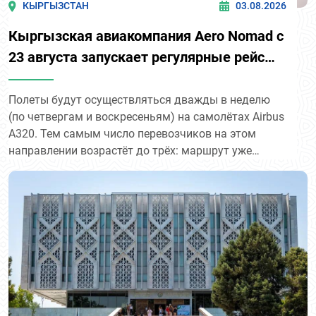
КЫРГЫЗСТАН
03.08.2026
Кыргызская авиакомпания Aero Nomad с
23 августа запускает регулярные рейсы
по маршруту «Бишкек – Ташкент».
Полеты будут осуществляться дважды в неделю
(по четвергам и воскресеньям) на самолётах Airbus
A320. Тем самым число перевозчиков на этом
направлении возрастёт до трёх: маршрут уже
обслуживают Centrum Air и Uzbekistan Airways. В
перспективе Aero Nomad рассматривает запуск
прямых рейсов из Бишкека в Самарканд и Ургенч.