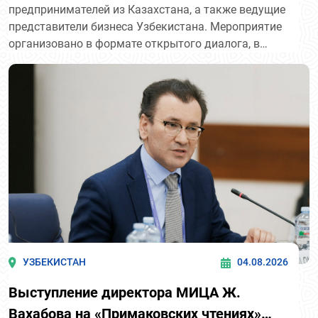
предпринимателей из Казахстана, а также ведущие
предпринимателей Казахстана
представители бизнеса Узбекистана. Мероприятие
"Атамекен."
организовано в формате открытого диалога, в
рамках которого ведутся переговоры по
инвестиционному сотрудничеству, промышленной
кооперации, экспорту и совместным проектам.
УЗБЕКИСТАН
04.08.2026
Выступление директора МИЦА Ж.
Вахабова на «Примаковских чтениях»