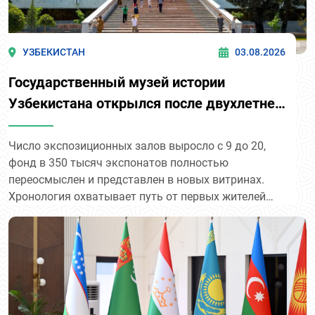
УЗБЕКИСТАН
03.08.2026
Государственный музей истории
Узбекистана открылся после двухлетней
реконструкции — и теперь входит в
список объектов Всемирного наследия
Число экспозиционных залов выросло с 9 до 20,
фонд в 350 тысяч экспонатов полностью
ЮНЕСКО в составе «Ташкентского
переосмыслен и представлен в новых витринах.
модернизма».
Хронология охватывает путь от первых жителей
Центральной Азии — артефактов пещеры Сельунгур
и останков неандертальца из Тешикташа — до
эпохи Нового Узбекистана. Среди жемчужин
коллекции — экспонаты Кушанской империи из
Фаязтепа и Каратепа, фрагменты росписей
Афрасиаба, коллекции монет Саманидов и
Тимуридов, а также артефакты эпохи Второй