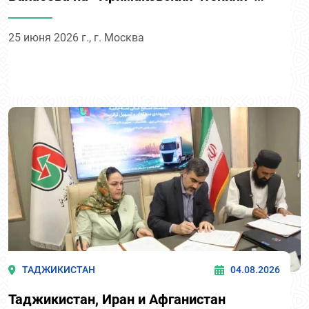
Стратегическая сессия 6 «Евразийская
безопасность 2035. Специальная сессия
25 июня 2026 г., г. Москва
к председательству России в ОДКБ»
ТАДЖИКИСТАН
04.08.2026
Таджикистан, Иран и Афганистан