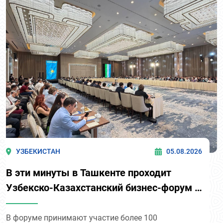
УЗБЕКИСТАН
05.08.2026
В эти минуты в Ташкенте проходит
Узбекско-Казахстанский бизнес-форум и
B2B-переговоры с участием делегации
во главе с Национальной палатой
В форуме принимают участие более 100