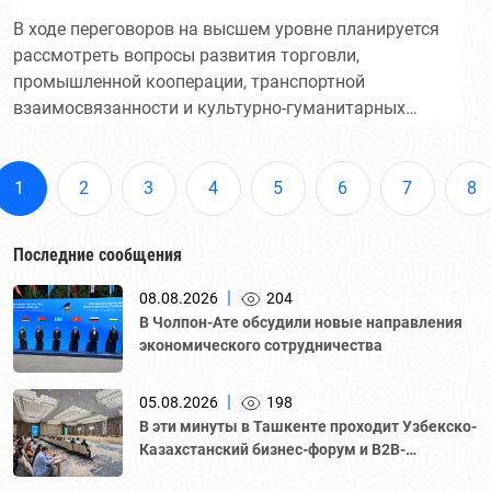
по приглашению Президента Садыра
В ходе переговоров на высшем уровне планируется
рассмотреть вопросы развития торговли,
Жапарова.
промышленной кооперации, транспортной
взаимосвязанности и культурно-гуманитарных
обменов. По итогам саммита планируется
подписание пакета двусторонних документов. В
рамках визита Президент нашей страны также
1
2
3
4
5
6
7
8
примет участие в неформальной Консультативной
встрече глав государств Центральной Азии и
Последние сообщения
Азербайджана в Чолпон-Ата.
|
08.08.2026
204
В Чолпон-Ате обсудили новые направления
экономического сотрудничества
|
05.08.2026
198
В эти минуты в Ташкенте проходит Узбекско-
Казахстанский бизнес-форум и B2B-
переговоры с участием делегации во главе с