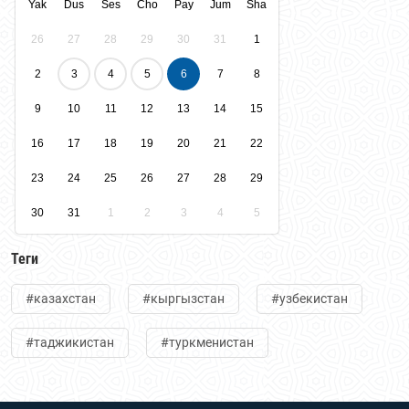
Yak
Dus
Ses
Cho
Pay
Jum
Sha
26
27
28
29
30
31
1
2
3
4
5
6
7
8
9
10
11
12
13
14
15
16
17
18
19
20
21
22
23
24
25
26
27
28
29
30
31
1
2
3
4
5
Теги
#казахстан
#кыргызстан
#узбекистан
#таджикистан
#туркменистан