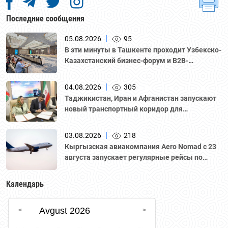
Последние сообщения
|
05.08.2026
95
В эти минуты в Ташкенте проходит Узбекско-
Казахстанский бизнес-форум и B2B-
переговоры с участием делегации во главе с
Национальной палатой предпринимателей
|
04.08.2026
305
Казахстана "Атамекен."
Таджикистан, Иран и Афганистан запускают
новый транспортный коридор для
грузоперевозок
|
03.08.2026
218
Кыргызская авиакомпания Aero Nomad с 23
августа запускает регулярные рейсы по
маршруту «Бишкек – Ташкент».
Календарь
Avgust 2026