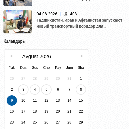
переговоры с участием делегации во главе с
Национальной палатой предпринимателей
|
04.08.2026
403
Казахстана "Атамекен."
Таджикистан, Иран и Афганистан запускают
новый транспортный коридор для
грузоперевозок
Календарь
Avgust 2026
Yak
Dus
Ses
Cho
Pay
Jum
Sha
26
27
28
29
30
31
1
2
3
4
5
6
7
8
9
10
11
12
13
14
15
16
17
18
19
20
21
22
23
24
25
26
27
28
29