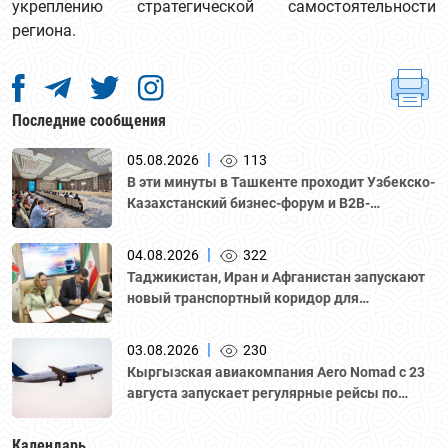
укреплению стратегической самостоятельности
региона.
Последние сообщения
|
05.08.2026
113
В эти минуты в Ташкенте проходит Узбекско-
Казахстанский бизнес-форум и B2B-
переговоры с участием делегации во главе с
Национальной палатой предпринимателей
|
04.08.2026
322
Казахстана "Атамекен."
Таджикистан, Иран и Афганистан запускают
новый транспортный коридор для
грузоперевозок
|
03.08.2026
230
Кыргызская авиакомпания Aero Nomad с 23
августа запускает регулярные рейсы по
маршруту «Бишкек – Ташкент».
Календарь