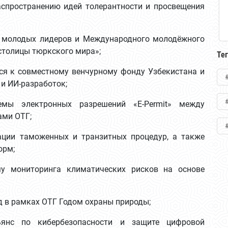
спространению идей толерантности и просвещения
 молодых лидеров и Международного молодёжного
столицы тюркского мира»;
Те
я к совместному венчурному фонду Узбекистана и
и ИИ-разработок;
мы электронных разрешений «E-Permit» между
ами ОТГ;
ции таможенных и транзитных процедур, а также
орм;
у мониторинга климатических рисков на основе
д в рамках ОТГ Годом охраны природы;
нс по кибербезопасности и защите цифровой