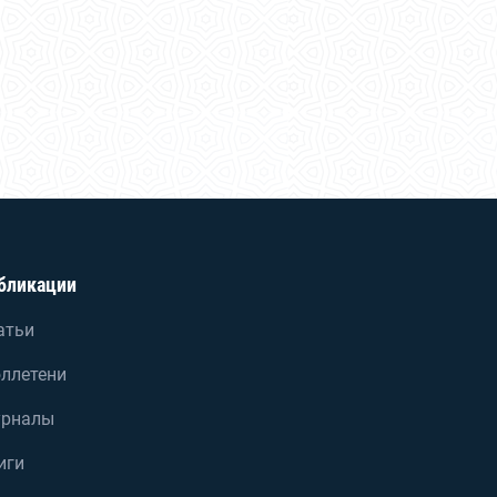
бликации
атьи
ллетени
рналы
иги