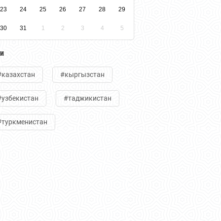
23
24
25
26
27
28
29
30
31
1
2
3
4
5
ги
#казахстан
#кыргызстан
#узбекистан
#таджикистан
#туркменистан