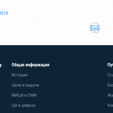
/9215
Общая информация
Пу
F
История
Ст
Цели и задачи
Бю
МИЦА в СМИ
Жу
ЦА в цифрах
Кн