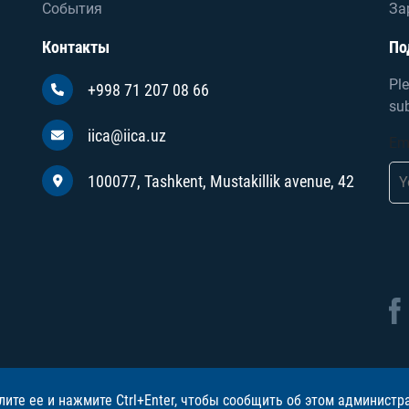
События
За
Контакты
По
Ple
+998 71 207 08 66
sub
iica@iica.uz
Em
100077, Tashkent, Mustakillik avenue, 42
лите ее и нажмите Ctrl+Enter, чтобы сообщить об этом администр