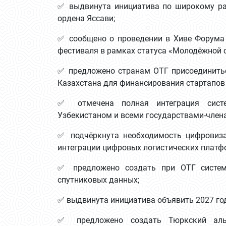
✅ выдвинута инициатива по широкому ра
ордена Яссави;
✅ сообщено о проведении в Хиве Форума
фестиваля в рамках статуса «Молодёжной 
✅ предложено странам ОТГ присоединитьс
Казахстана для финансирования стартапов 
✅ отмечена полная интеграция систе
Узбекистаном и всеми государствами-член
✅ подчёркнута необходимость цифровиза
интеграции цифровых логистических платф
✅ предложено создать при ОТГ систем
спутниковых данных;
✅ выдвинута инициатива объявить 2027 го
✅ предложено создать Тюркский алья