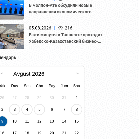
В Чолпон-Ате обсудили новые
направления экономического
сотрудничества
|
05.08.2026
216
В эти минуты в Ташкенте проходит
Узбекско-Казахстанский бизнес-
форум и B2B-переговоры с
участием делегации во главе с
лендарь
Национальной палатой
предпринимателей Казахстана
Avgust 2026
"Атамекен."
Yak
Dus
Ses
Cho
Pay
Jum
Sha
26
27
28
29
30
31
1
2
3
4
5
6
7
8
9
10
11
12
13
14
15
16
17
18
19
20
21
22